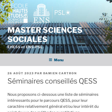
Aller
au
contenu
principal
MASTER SCIENCES
SOCIALES
EHESS et ENS-PSL
Menu
PUBLIÉ
26 AOÛT 2023
PAR
DAMIEN CARTRON
LE
Séminaires conseillés QESS
Nous proposons ci-dessous une liste de séminaires
intéressants pour le parcours QESS, pour leur
caractère relativement général et/ou leur intérêt du