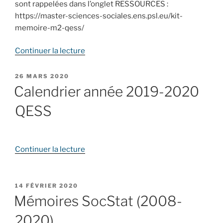
sont rappelées dans l’onglet RESSOURCES :
https://master-sciences-sociales.ens.psl.eu/kit-
memoire-m2-qess/
de
Continuer la lecture
« Encadrant.e.s
parcours
PUBLIÉ
26 MARS 2020
LE
QESS »
Calendrier année 2019-2020
QESS
de
Continuer la lecture
« Calendrier
année
2019-
PUBLIÉ
14 FÉVRIER 2020
LE
2020
Mémoires SocStat (2008-
QESS »
2020)