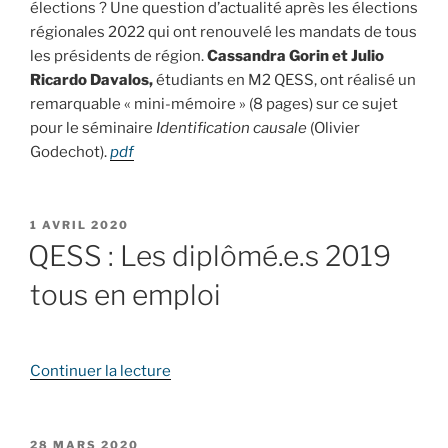
élections ? Une question d’actualité après les élections
régionales 2022 qui ont renouvelé les mandats de tous
les présidents de région.
Cassandra Gorin et Julio
Ricardo Davalos,
étudiants en M2 QESS, ont réalisé un
remarquable « mini-mémoire » (8 pages) sur ce sujet
pour le séminaire
Identification causale
(Olivier
Godechot).
pdf
PUBLIÉ
1 AVRIL 2020
LE
QESS : Les diplômé.e.s 2019
tous en emploi
de
Continuer la lecture
« QESS
:
Les
PUBLIÉ
28 MARS 2020