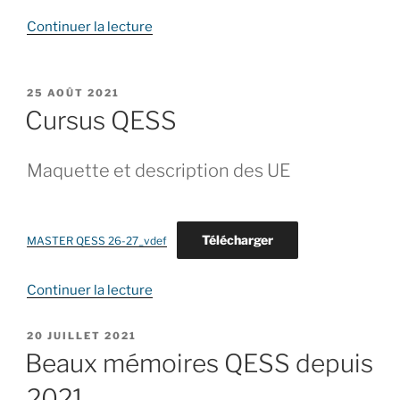
de
Continuer la lecture
« Enseignant.e.s
du
tronc
PUBLIÉ
25 AOÛT 2021
LE
commun
Cursus QESS
parcours
QESS »
Maquette et description des UE
Télécharger
MASTER QESS 26-27_vdef
de
Continuer la lecture
« Cursus
QESS »
PUBLIÉ
20 JUILLET 2021
LE
Beaux mémoires QESS depuis
2021