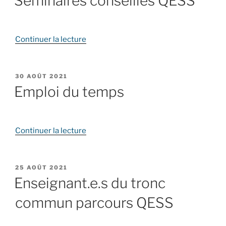
Séminaires conseillés QESS
FAQ »
de
Continuer la lecture
« Séminaires
conseillés
QESS »
PUBLIÉ
30 AOÛT 2021
LE
Emploi du temps
de
Continuer la lecture
« Emploi
du
temps »
PUBLIÉ
25 AOÛT 2021
LE
Enseignant.e.s du tronc
commun parcours QESS