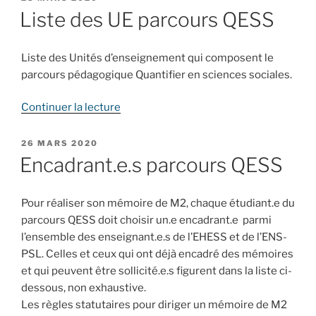
LE
diplômé.e.s
Liste des UE parcours QESS
2019
tous
Liste des Unités d’enseignement qui composent le
en
parcours pédagogique Quantifier en sciences sociales.
emploi »
de
Continuer la lecture
« Liste
des
PUBLIÉ
26 MARS 2020
LE
UE
Encadrant.e.s parcours QESS
parcours
QESS »
Pour réaliser son mémoire de M2, chaque étudiant.e du
parcours QESS doit choisir un.e encadrant.e parmi
l’ensemble des enseignant.e.s de l’EHESS et de l’ENS-
PSL. Celles et ceux qui ont déjà encadré des mémoires
et qui peuvent être sollicité.e.s figurent dans la liste ci-
dessous, non exhaustive.
Les règles statutaires pour diriger un mémoire de M2