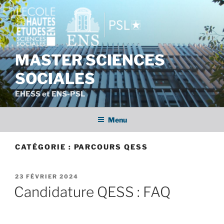
Aller
au
contenu
principal
MASTER SCIENCES
SOCIALES
EHESS et ENS-PSL
Menu
CATÉGORIE :
PARCOURS QESS
PUBLIÉ
23 FÉVRIER 2024
LE
Candidature QESS : FAQ