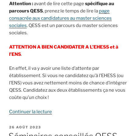
Attention :
avant de lire cette page
spécifique au
parcours QESS
, prenez le temps de lire la
page
consacrée aux candidatures au master sciences
sociales
. QESS est un parcours du master sciences
sociales.
ATTENTION A BIEN CANDIDATER A L’EHESS et à
l’ENS
.
En effet, il va y avoir une liste d’attente par
établissement. Si vous ne candidatez qu’à l’EHESS (ou
l’ENS) vous avez nettement moins de chance d’intégrer
QESS. Candidatez aux deux établissements ça ne vous
coûte qu’un choix !
de
Continuer la lecture
« Candidature
QESS
PUBLIÉ
26 AOÛT 2023
LE
: