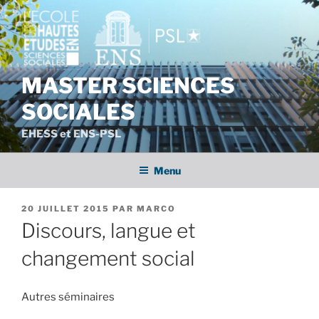
Aller
au
contenu
principal
MASTER SCIENCES
SOCIALES
EHESS et ENS-PSL
Menu
PUBLIÉ
20 JUILLET 2015
PAR
MARCO
LE
Discours, langue et
changement social
Autres séminaires