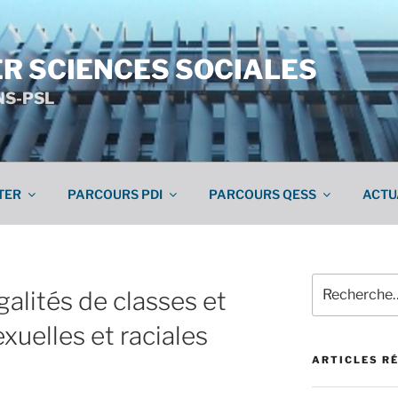
R SCIENCES SOCIALES
NS-PSL
TER
PARCOURS PDI
PARCOURS QESS
ACTU
O
Recherche
égalités de classes et
pour
:
xuelles et raciales
ARTICLES R