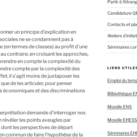
Partir à l’étra
Candidature Q
Contacts et pl
onner un principe d’explication en
Ateliers d’init
s sociales ne se condamnent pas à
e (en termes de classes) au profit d’une
Séminaires con
n au contraire, en croisant les approches,
e prendre en compte la complexité du
rendre compte par la complexité des
LIENS UTILE
et, il s’agit moins de juxtaposer les
Emploi du tem
 que de les articuler, pour penser
és économiques et des discriminations
Bilbiothèque 
Moodle ENS
nterprétation demande d’interroger nos
 révéler les points aveugles par
Moodle EHESS
 dont les perspectives de départ
Séminaires E
 en commun de faire l’hypothèse de la