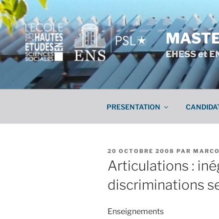
Aller
au
contenu
MASTE
principal
EHESS et E
PRESENTATION
CANDIDA
PUBLIÉ
20 OCTOBRE 2008
PAR
MARC
LE
Articulations : in
discriminations se
Enseignements