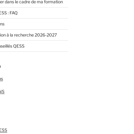
nger dans le cadre de ma formation
ESS : FAQ
ans
iation à la recherche 2026-2027
seillés QESS
S
ps
ENS
HESS