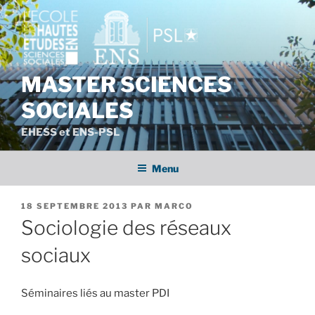
Aller
au
contenu
principal
MASTER SCIENCES
SOCIALES
EHESS et ENS-PSL
Menu
PUBLIÉ
18 SEPTEMBRE 2013
PAR
MARCO
LE
Sociologie des réseaux
sociaux
Séminaires liés au master PDI