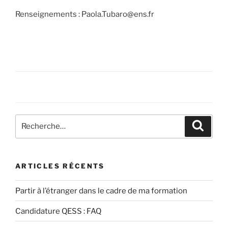
Renseignements :
Paola.Tubaro@ens.fr
Recherche
Recher
pour
:
ARTICLES RÉCENTS
Partir à l’étranger dans le cadre de ma formation
Candidature QESS : FAQ