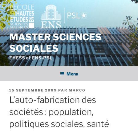
Aller
au
contenu
principal
MASTER SCIENCES
SOCIALES
EHESS et ENS-PSL
Menu
PUBLIÉ
15 SEPTEMBRE 2009
PAR
MARCO
LE
L’auto-fabrication des
sociétés : population,
politiques sociales, santé