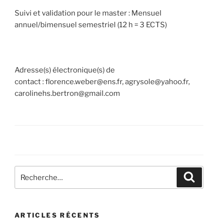
Suivi et validation pour le master :
Mensuel
annuel/bimensuel semestriel (12 h = 3 ECTS)
Adresse(s) électronique(s) de
contact :
florence.weber@ens.fr, agrysole@yahoo.fr,
carolinehs.bertron@gmail.com
Recherche
Recher
pour
:
ARTICLES RÉCENTS