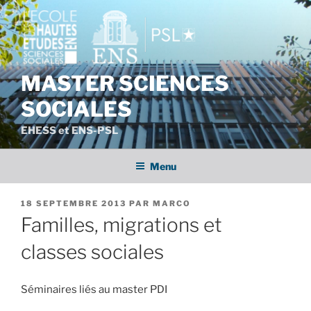
Aller
au
contenu
principal
MASTER SCIENCES
SOCIALES
EHESS et ENS-PSL
Menu
PUBLIÉ
18 SEPTEMBRE 2013
PAR
MARCO
LE
Familles, migrations et
classes sociales
Séminaires liés au master PDI