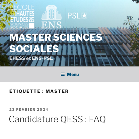
Aller
au
contenu
principal
MASTER SCIENCES
SOCIALES
EHESS et ENS-PSL
Menu
ÉTIQUETTE :
MASTER
PUBLIÉ
23 FÉVRIER 2024
LE
Candidature QESS : FAQ